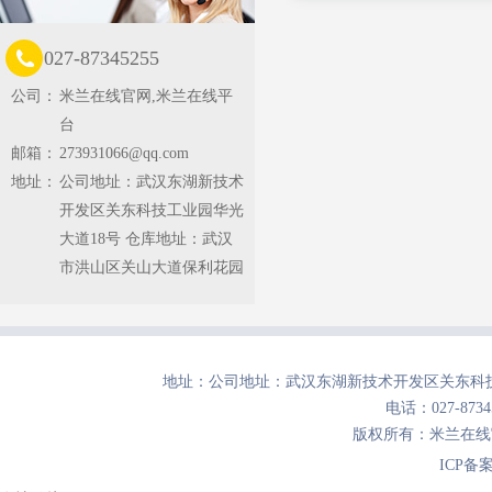
027-87345255
公司：
米兰在线官网,米兰在线平
台
邮箱：
273931066@qq.com
地址：
公司地址：武汉东湖新技术
开发区关东科技工业园华光
大道18号 仓库地址：武汉
市洪山区关山大道保利花园
地址：公司地址：武汉东湖新技术开发区关东科技
电话：027-8734
版权所有：米兰在
ICP备