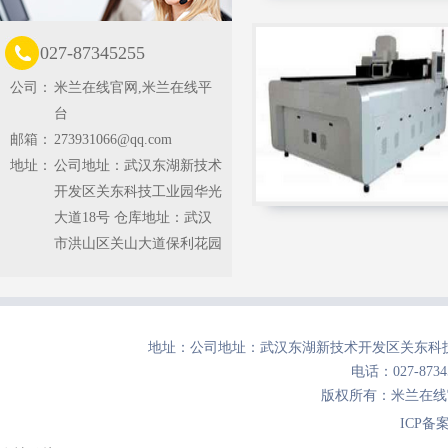
027-87345255
公司：
米兰在线官网,米兰在线平
台
邮箱：
273931066@qq.com
地址：
公司地址：武汉东湖新技术
开发区关东科技工业园华光
大道18号 仓库地址：武汉
市洪山区关山大道保利花园
地址：公司地址：武汉东湖新技术开发区关东科技
电话：027-8734
版权所有：米兰在
ICP备