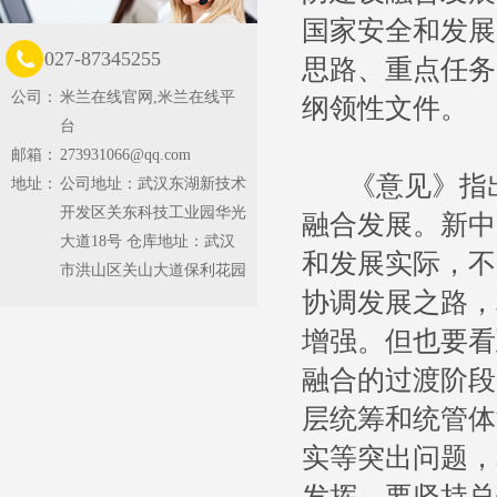
国家安全和发展
027-87345255
思路、重点任务
公司：
米兰在线官网,米兰在线平
纲领性文件。
台
邮箱：
273931066@qq.com
《意见》指出
地址：
公司地址：武汉东湖新技术
开发区关东科技工业园华光
融合发展。新中
大道18号 仓库地址：武汉
和发展实际，不
市洪山区关山大道保利花园
协调发展之路，
增强。但也要看
融合的过渡阶段
层统筹和统管体
实等突出问题，
发挥。要坚持总